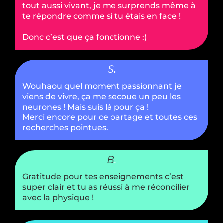
tout aussi vivant, je me surprends même à
te répondre comme si tu étais en face !
Donc c’est que ça fonctionne :)
S
.
Wouhaou quel moment passionnant je
viens de vivre, ça me secoue un peu les
neurones ! Mais suis là pour ça !
Merci encore pour ce partage et toutes ces
recherches pointues.
B
.
Gratitude pour tes enseignements c’est
super clair et tu as réussi à me réconcilier
avec la physique !