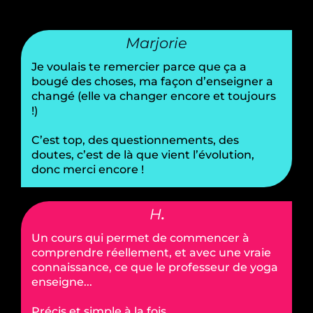
Marjorie
Je voulais te remercier parce que ça a
bougé des choses, ma façon d’enseigner a
changé (elle va changer encore et toujours
!)
C’est top, des questionnements, des
doutes, c’est de là que vient l’évolution,
donc merci encore !
H
.
Un cours qui permet de commencer à
comprendre réellement, et avec une vraie
connaissance, ce que le professeur de yoga
enseigne...
Précis et simple à la fois.