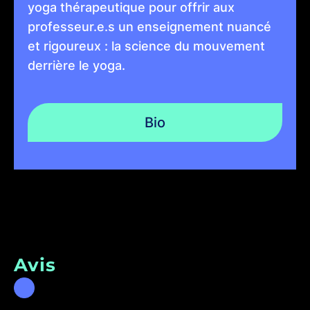
yoga thérapeutique pour offrir aux
professeur.e.s un enseignement nuancé
et rigoureux : la science du mouvement
derrière le yoga.
Bio
Avis