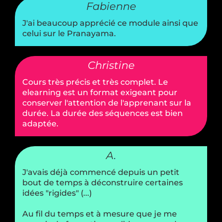
Fabienne
J'ai beaucoup apprécié ce module ainsi que
celui sur le Pranayama.
Christine
Cours très précis et très complet. Le
elearning est un format exigeant pour
conserver l'attention de l'apprenant sur la
durée. La durée des séquences est bien
adaptée.
A
.
J'avais déjà commencé depuis un petit
bout de temps à déconstruire certaines
idées "rigides" (...)
Au fil du temps et à mesure que je me